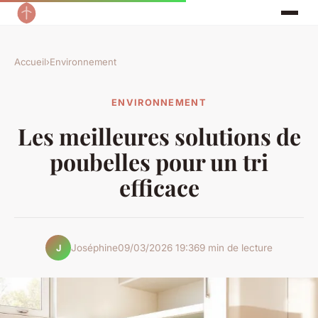
Accueil
›
Environnement
ENVIRONNEMENT
Les meilleures solutions de
poubelles pour un tri
efficace
Joséphine
09/03/2026 19:36
9 min de lecture
J