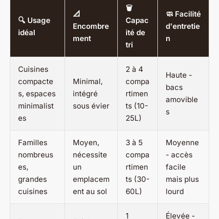
🗑️
📐
🧼 Facilité
🔍 Usage
Capac
Encombre
d'entretie
idéal
ité de
ment
n
tri
Cuisines
2 à 4
Haute -
compacte
Minimal,
compa
bacs
s, espaces
intégré
rtimen
amovible
minimalist
sous évier
ts (10-
s
es
25L)
Familles
Moyen,
3 à 5
Moyenne
nombreus
nécessite
compa
- accès
es,
un
rtimen
facile
grandes
emplacem
ts (30-
mais plus
cuisines
ent au sol
60L)
lourd
1
Élevée -