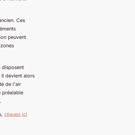
ancien. Ces
léments
tion peuvent
 zones
s disposent
 Il devient alors
é de l'air
e préalable
.
s,
cliquez ici