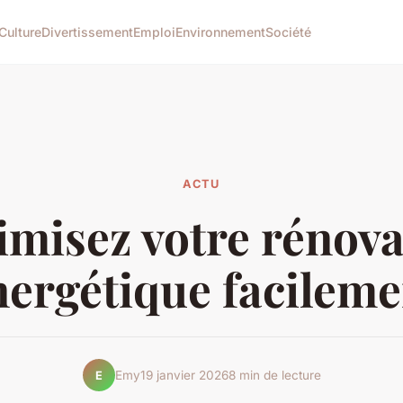
Culture
Divertissement
Emploi
Environnement
Société
ACTU
imisez votre rénova
nergétique facileme
Emy
19 janvier 2026
8 min de lecture
E