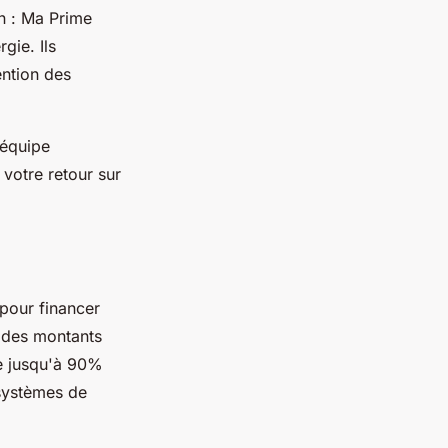
on : Ma Prime
gie. Ils
ention des
 équipe
votre retour sur
 pour financer
c des montants
re jusqu'à 90%
 systèmes de