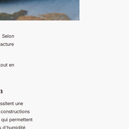
. Selon
facture
tout en
n
ssitent une
 constructions
 qui permettent
s d'humidité