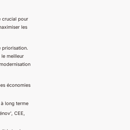
e crucial pour
aximiser les
 priorisation.
le meilleur
 modernisation
andes économies
s à long terme
Rénov', CEE,