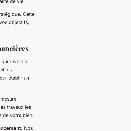
lité de vie
atégique. Cette
vos objectifs,
nancières
qui révèle le
il les
our établir un
r mesure,
les travaux les
s de votre bien.
nancement
. Nos