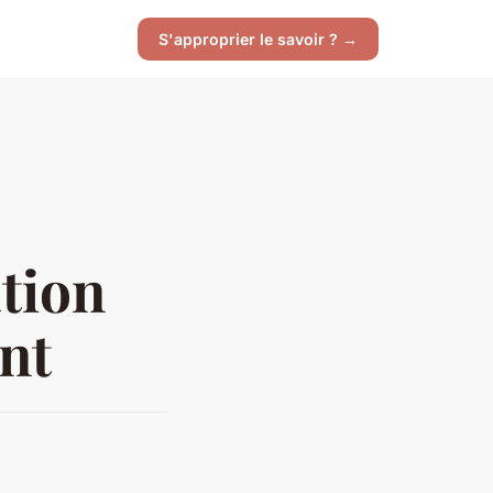
S'approprier le savoir ? →
tion
nt