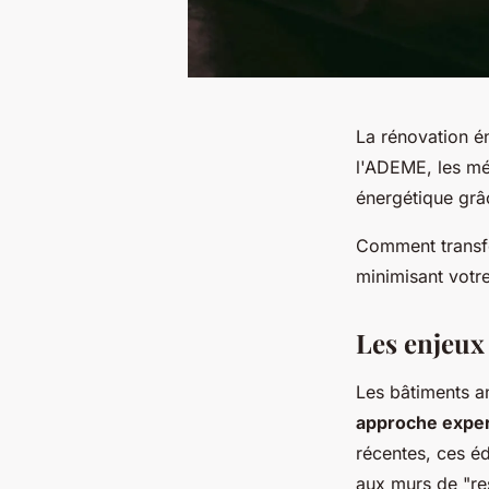
La rénovation é
l'ADEME, les m
énergétique grâ
Comment transfo
minimisant votre
Les enjeux
Les bâtiments a
approche expe
récentes, ces é
aux murs de "re